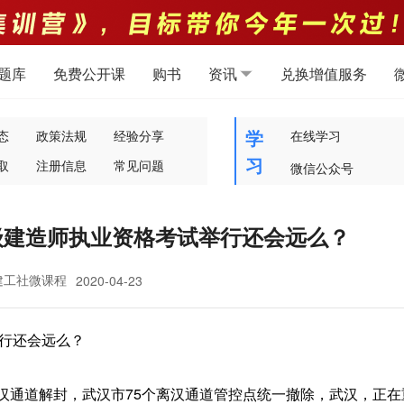
题库
免费公开课
购书
资讯
兑换增值服务
学
态
政策法规
经验分享
在线学习
习
取
注册信息
常见问题
微信公众号
二级建造师执业资格考试举行还会远么？
建工社微课程
2020-04-23
举行还会远么？
汉离汉通道解封，武汉市75个离汉通道管控点统一撤除，武汉，正在