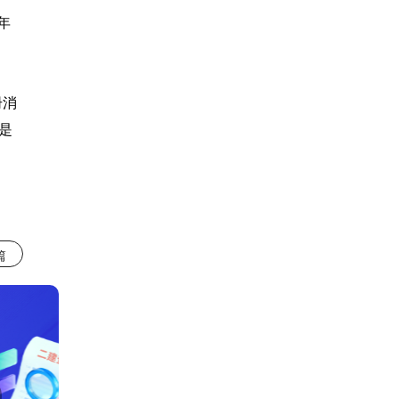
年
册消
是
。
篇