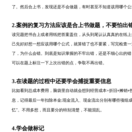
了。然后合上书，发现还是不会做题，有时甚至不知道该用哪个公
2.
案例的复习方法应该是合上书做题，不要怕出
读完题把书合上或者用纸把答案盖住，从头到尾认认真真的在纸上
己先好好想一想应该用哪个公式，就算错了也不要紧，写完检查一
了，为什么会错。到底是知识掌握的不牢出错，还是不细心出的错
可以在题上标注一下上次出错的点，争取不再出错。
3.
在读题的过程中还要学会捕捉重要信息
比如看到总成本费用，脑袋里自动就会想到经营成本
+
折旧
摊销
+
+
息，记得最后一年扣除本金
现金流入、现金流出分别有哪些项组成
;
忆”。不用多想，而且要分的特别清楚，不能混乱。
4.
学会做标记