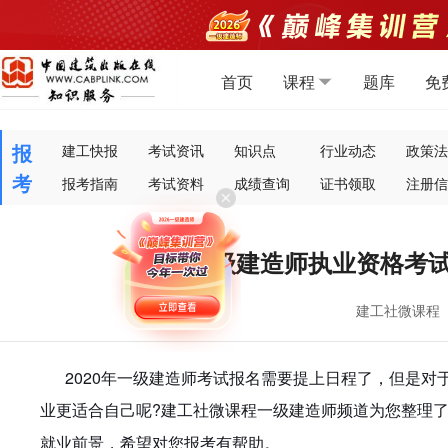
首页
课程
题库
免
报
建工快报
考试资讯
知识点
行业动态
政策法
考
报考指南
考试资料
成绩查询
证书领取
注册信
一级建造师执业资格考
建工社微课程
2020年一级建造师考试报名需要提上日程了，但是对
业更适合自己呢?
一级建造师频道为您整理
建工社微课程
就业前景，希望对您报考有帮助。