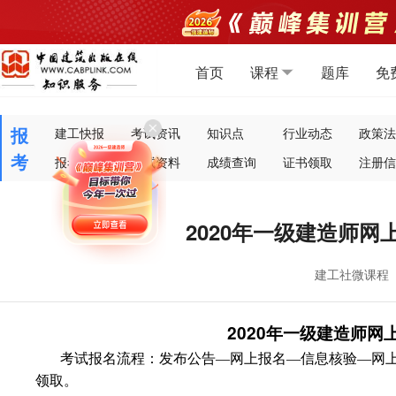
首页
课程
题库
免
报
建工快报
考试资讯
知识点
行业动态
政策法
考
报考指南
考试资料
成绩查询
证书领取
注册信
2020年一级建造师
建工社微课程
2020
年一级建造师网
考试报名流程：发布公告—网上报名—信息核验—网
领取。