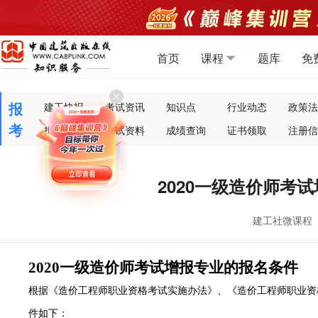
首页
课程
题库
免
报
建工快报
考试资讯
知识点
行业动态
政策法
考
报考指南
考试资料
成绩查询
证书领取
注册信
2020一级造价师考
建工社微课程
2020
一级造价师考试增报专业的报名条件
根据《造价工程师职业资格考试实施办法》、《造价工程师职业资
件如下：