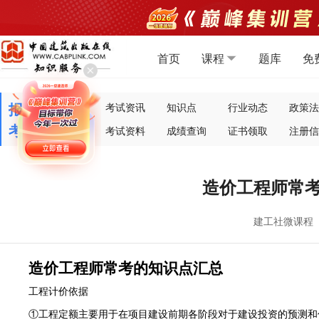
首页
课程
题库
免
报
建工快报
考试资讯
知识点
行业动态
政策法
考
报考指南
考试资料
成绩查询
证书领取
注册信
造价工程师常
建工社微课程
造价工程师常考的知识点汇总
工程计价依据
①工程定额主要用于在项目建设前期各阶段对于建设投资的预测和