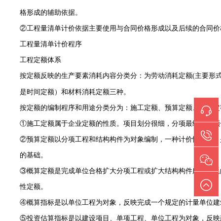
格形成的辅助依据。
②工程量清单计价依据主要使用与合同价格形成以及后续的合同价
工程量清单计价程序
工程定额体系
按定额反映的生产要素消耗内容分类分：为劳动消耗定额
(
主要形
是时间定额）和材料消耗定额三种。
按定额的编制程序和用途分类分为：施工定额、预算定额、概算定
①施工定额属于企业定额的性质。项目划分很细，分项最细、定额
②预算定额以分项工程和结构构件为对象编制，一种计价性定额。
的基础。
③概算定额是完成单位合格扩大分项工程或扩大结构构件所需消耗
性定额。
④概算指标是以单位工程为对象，反映完成一个规定的计量单位建
⑤投资估算指标是以建设项目、单项工程、单位工程为对象，反映