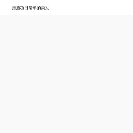
措施项目清单的类别
可以计算工程量的措施项目包括脚手架工程，混凝土模板及支架，
水、降水等。
上述措施项目用分部分项工程量清单的方式采用综合单价。
其他项目清单
①暂列金额：是招标人在工程量清单中暂定并包括在合同价款中的
材料、工程设备、服务的采购，施工中可能发生的工程变更、合同
证确认等的费用。
②暂估价：是指招标人在招标文件中提供的用于支付必然要发生但
③计日工：适用的所谓零星工作一般是指合同约定之外的或者因变
间不允许事先商定价格的额外工作。
④总承包服务：招标人进行专业工程发包以及自行供应材料、设备
的费用。
建筑安装工程施工过程