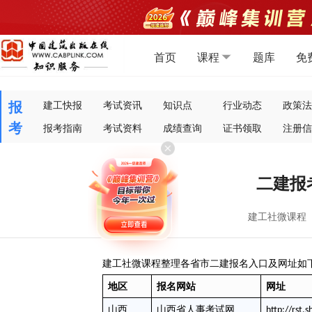
首页
课程
题库
免
报
建工快报
考试资讯
知识点
行业动态
政策法
考
报考指南
考试资料
成绩查询
证书领取
注册信
二建报
建工社微课程
建工社微课程整理各省市二建报名入口及网址如
地区
报名网站
网址
山西
山西省人事考试网
http://rst.s