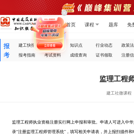
首页
课程
题库
免
报
建工快报
考试资讯
知识点
行业动态
政策法
考
报考指南
考试资料
成绩查询
证书领取
注册信
监理工程
建工社微课程
监理工程师执业资格注册实行网上申报和审批。申请人可进入中华
录“注册
监理工程师管理系统
”，填写相关申请表，并上报扫描件和