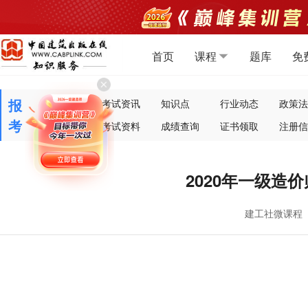
首页
课程
题库
免
报
建工快报
考试资讯
知识点
行业动态
政策法
考
报考指南
考试资料
成绩查询
证书领取
注册信
2020年一级造
建工社微课程