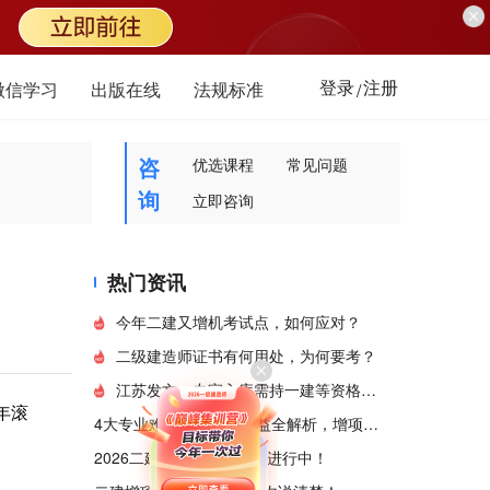
登录
注册
微信学习
出版在线
法规标准
/
咨
优选课程
常见问题
询
立即咨询
热门资讯
今年二建又增机考试点，如何应对？
二级建造师证书有何用处，为何要考？
江苏发文：专家入库需持一建等资格证书！
年滚
4大专业难度、前景、收益全解析，增项这样组合最值钱！
2026二建全国大模考火热进行中！